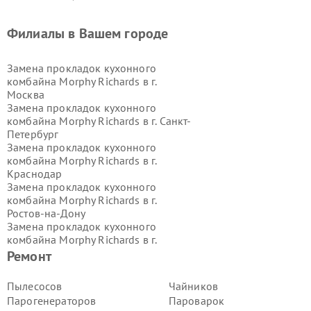
Филиалы в Вашем городе
Замена прокладок кухонного
комбайна Morphy Richards в г.
Москва
Замена прокладок кухонного
комбайна Morphy Richards в г.
Санкт-
Петербург
Замена прокладок кухонного
комбайна Morphy Richards в г.
Краснодар
Замена прокладок кухонного
комбайна Morphy Richards в г.
Ростов-на-Дону
Замена прокладок кухонного
комбайна Morphy Richards в г.
Нижний Новгород
Ремонт
Замена прокладок кухонного
комбайна Morphy Richards в г.
Пылесосов
Чайников
Новосибирск
Парогенераторов
Пароварок
Замена прокладок кухонного