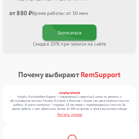
от 880 ₽
Время работы: от 30 мин
Записаться
Скидка 20% при записи на сайте
Почему выбирают
RemSupport
Morphy RichardsRemSupport — современный сервисный центр по ремонту и
обслуживанию техники Morphy Richards в Вологде с более чем десятилетним опытом
работы. В штате компании — порядка 18 мастеров с подтвержденным опытом. За
время работы к нам обратились более 10 000 клиентов, а также выполнено общее
число ремонтов превысило 12 000. Ежемесячно в сервисный центр поступает от 300
Читать далее
устройств, включая , , . Мы выполняем ремонт различного уровня сложности и
обеспечиваем надежный результат благодаря отлаженным процессам ремонта.