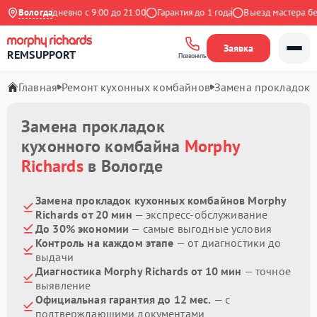
декс
Вологда
Ежедневно с 9:00 до 21:00
Гарантия до 1 года
Выезд мастера бесп
Заявка
REMSUPPORT
Позвонить
Главная
Ремонт кухонных комбайнов
Замена прокладок
Замена прокладок
кухонного комбайна
Morphy
Richards
в Вологде
Замена прокладок кухонных комбайнов Morphy
Richards от 20 мин
— экспресс-обслуживание
До 30% экономии
— самые выгодные условия
Контроль на каждом этапе
— от диагностики до
выдачи
Диагностика Morphy Richards от 10 мин
— точное
выявление
Официальная гарантия до 12 мес.
— с
подтверждающими документами