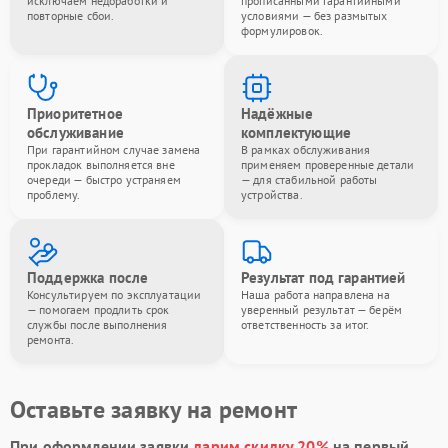
исключаем недоработки и
прописанными гарантийными
повторные сбои.
условиями — без размытых
формулировок.
Приоритетное
Надёжные
обслуживание
комплектующие
При гарантийном случае замена
В рамках обслуживания
прокладок выполняется вне
применяем проверенные детали
очереди — быстро устраняем
— для стабильной работы
проблему.
устройства.
Поддержка после
Результат под гарантией
Консультируем по эксплуатации
Наша работа направлена на
— помогаем продлить срок
уверенный результат — берём
службы после выполнения
ответственность за итог.
ремонта.
Оставьте заявку на ремонт
При оформлении заявки
дарим скидку 20%
на первый